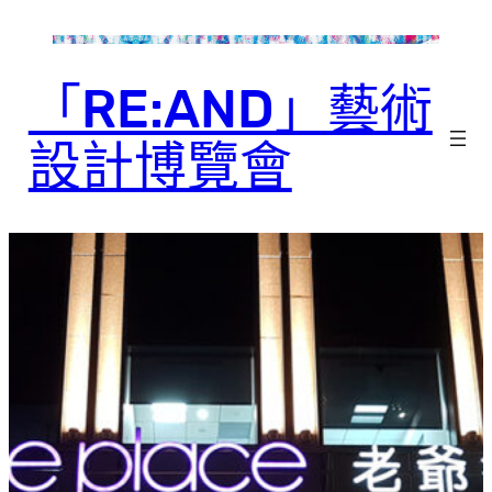
跳
至
主
「RE:AND」藝術
要
內
設計博覽會
容