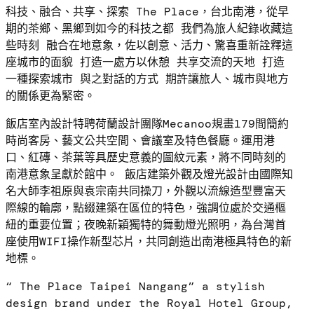
科技、融合、共享、探索
The Place
，台北南港，從早
期的茶鄉、黑鄉到如今的科技之都
我們為旅人紀錄收藏這
些時刻 融合在地意象，佐以創意、活力、驚喜重新詮釋這
座城市的面貌 打造一處方以休憩 共享交流的天地 打造
一種探索城市 與之對話的方式 期許讓旅人、城市與地方
的關係更為緊密。
飯店室內設計特聘荷蘭設計團隊
Mecanoo
規畫
179
間簡約
時尚客房、藝文公共空間、會議室及特色餐廳。運用港
口、紅磚、茶葉等具歷史意義的圖紋元素，將不同時刻的
南港意象呈獻於館中。 飯店建築外觀及燈光設計由國際知
名大師李祖原與袁宗南共同操刀，外觀以流線造型豐富天
際線的輪廓，點綴建築在區位的特色，強調位處於交通樞
紐的重要位置；夜晚新穎獨特的舞動燈光照明，為台灣首
座使用
WIFI
操作新型芯片，共同創造出南港極具特色的新
地標。
“ The Place Taipei Nangang” a stylish
design brand under the Royal Hotel Group,