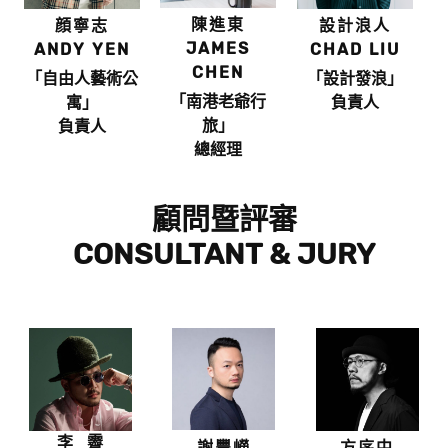
陳進東
顔寧志
設計浪人
JAMES
ANDY YEN
CHAD LIU
CHEN
「自由人藝術公
「設計發浪」
「南港老爺行
寓」
負責人
旅」
負責人
總經理
顧問暨評審
CONSULTANT & JURY
李 霽
謝豐嶸
方序中