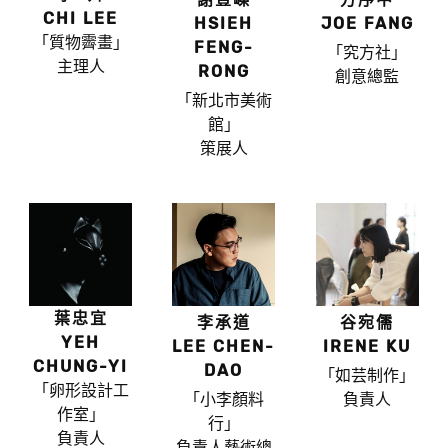
CHI LEE
HSIEH
JOE FANG
「質物霽畫」
FENG-
「究方社」
主理人
RONG
創意總監
「新北市美術
館」
策展人
葉忠宜
李承道
谷宛儒
YEH
LEE CHEN-
IRENE KU
CHUNG-YI
DAO
「如芸制作」
「卵形設計工
「小李顏料
負責人
作室」
行」
負責人
負責人藝術總